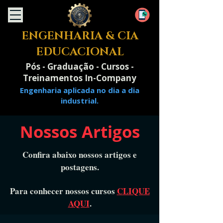
ENGENHARIA & CIA
EDUCACIONAL
Pós - Graduação - Cursos -
Treinamentos In-Company
Engenharia aplicada no dia a dia
industrial.
Nossos Artigos
Confira abaixo nossos artigos e
postagens.
Para conhecer nossos cursos
CLIQUE
AQUI
.