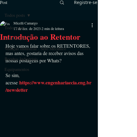
Post
Registre-se
Todos posts
Micelli Camargo
Todos posts
17 de dez. de 2023
2 min de leitura
Introdução ao Retentor
Manutenção
Hoje vamos falar sobre os RETENTORES, 
Vedação Industrial - Selo Mecânico
mas antes, gostaria de receber avisos das 
Bombas Industriais
nossas postagens por Whats?
Equipamentos
Se sim, 
https://www.engenhariaecia.eng.br
acesse 
/newsletter