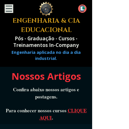
ENGENHARIA & CIA
EDUCACIONAL
Pós - Graduação - Cursos -
Treinamentos In-Company
Engenharia aplicada no dia a dia
industrial.
Nossos Artigos
Confira abaixo nossos artigos e
postagens.
Para conhecer nossos cursos
CLIQUE
AQUI
.