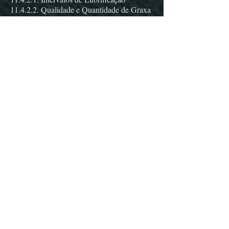
11.4.2.2. Qualidade e Quantidade de Graxa
11.4.2.3. Instruções para Lubrificação
11.4.2.4. Substituição de Rolamentos
11.4.2.5. Especificação de Rolamentos por
Tipo de Motor
11.4.3. Recomendações Gerais
11.5. Ensaios
11.5.1. Ensaios de Rotina
11.5.2. Ensaios Tipos
11.5.3. Ensaios Especiais
11.6. Falhas em Motores Elétricos
11.7. Danos em Enrolamentos de Motores
Elétricos de Indução
11.7.1. Motores Trifásicos
11.7.2. Motores Monofásicos
CONHEÇA O INSTRUTOR
DO TREINAMENTO: