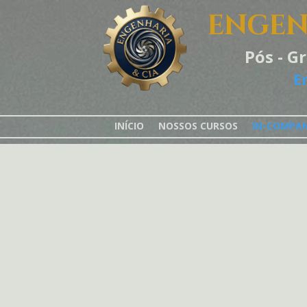
ENGEN
Pós - G
E
INÍCIO
NOSSOS CURSOS
IN-COMPA
Trei
Treinamentos sob