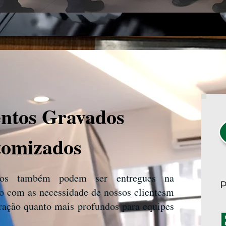
ntos Gravados
tomizados
ivos também podem ser entregues na
o com as necessidade de nossos clientesm
gração quanto mais profundos para equipes