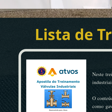
Lista de T
Neste tre
industriai
O conteúd
como gave