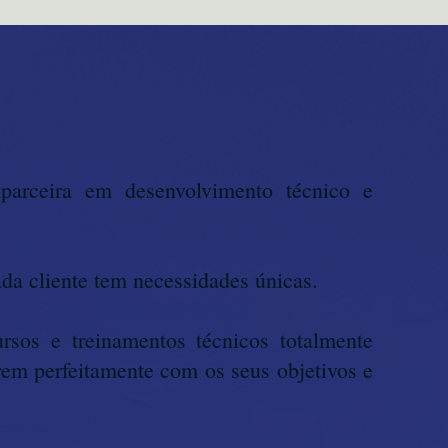
parceira em desenvolvimento técnico e
da cliente tem necessidades únicas.
rsos e treinamentos técnicos totalmente
rem perfeitamente com os seus objetivos e