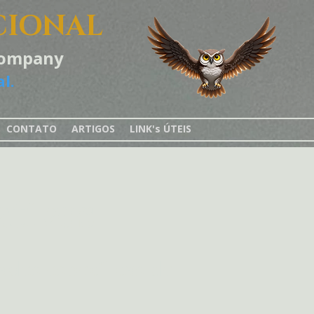
CIONAL
-Company
l.
CONTATO
ARTIGOS
LINK's ÚTEIS
tivos
des específicas de