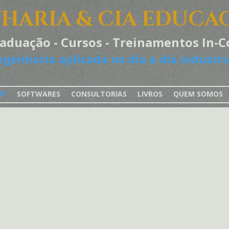
HARIA & CIA EDUCA
raduação - Cursos - Treinamentos In
ngenharia aplicada no dia a dia industria
NY
SOFTWARES
CONSULTORIAS
LIVROS
QUEM SOMOS
namentos Corpora
 medida para atender às necessida
nossos clientes.