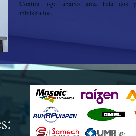
Confira logo abaixo uma lista dos pri
ministrados.
s: