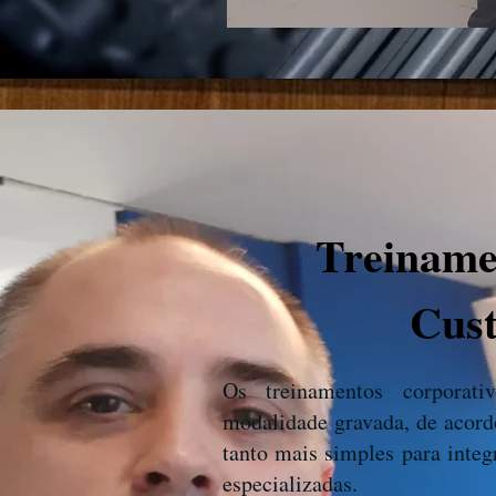
Treiname
Cus
Os treinamentos corporat
modalidade gravada, de acord
tanto mais simples para inte
especializadas.