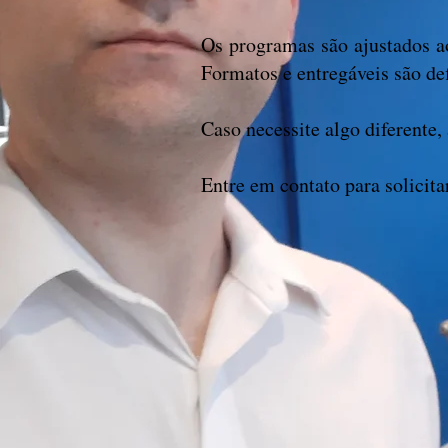
Os programas são ajustados a
Formatos e entregáveis são de
Caso necessite algo diferente
Entre em contato para solicit