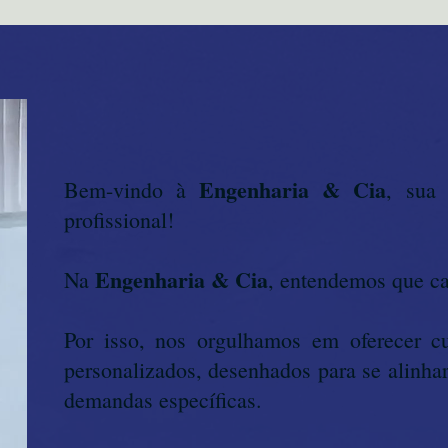
Engenharia & Cia
Bem-vindo à
, sua 
profissional!
Engenharia & Cia
​Na
, entendemos que ca
Por isso, nos orgulhamos em oferecer cu
personalizados, desenhados para se alinha
demandas específicas.