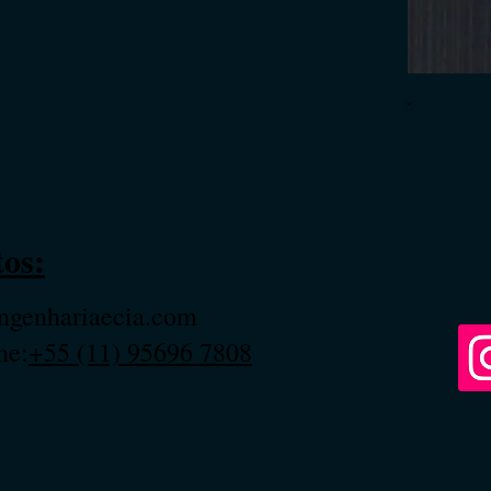
os:
ngenhariaecia.com
ne:
+55 (11) 95696 7808