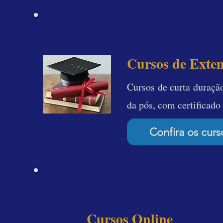
Reconhecido pel
Cursos de Exte
Cursos de curta duraçã
da pós, com certificad
Confira os curs
Foco Prático
Cursos Online