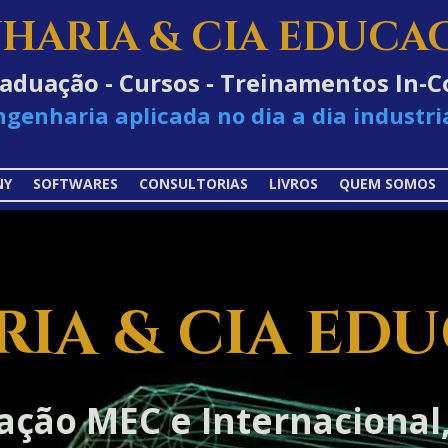
HARIA & CIA EDUCA
raduação - Cursos - Treinamentos In
ngenharia aplicada no dia a dia industria
NY
SOFTWARES
CONSULTORIAS
LIVROS
QUEM SOMOS
IA & CIA ED
ação MEC e Internacional,