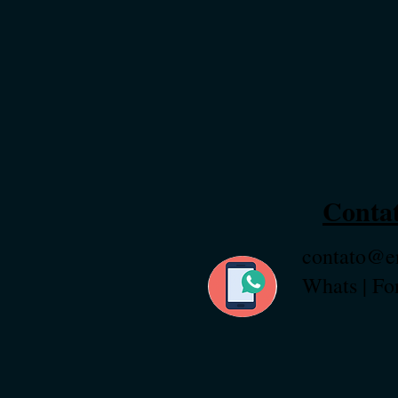
Contat
contato@e
Whats | Fo