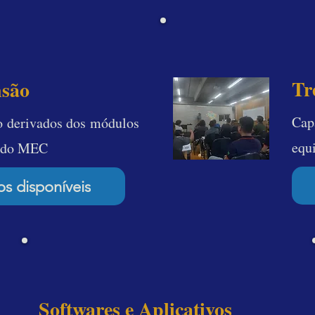
o MEC
Tr
nsão
Cap
o derivados dos módulos
equ
o do MEC
os disponíveis
PC e Mobile
Softwares e Aplicativos