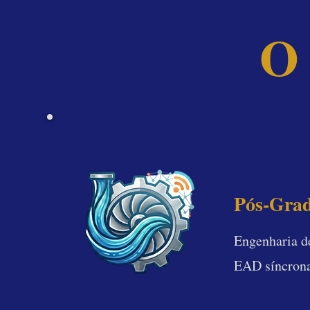
O 
Única 
Pós-Grad
Engenharia d
EAD síncrona