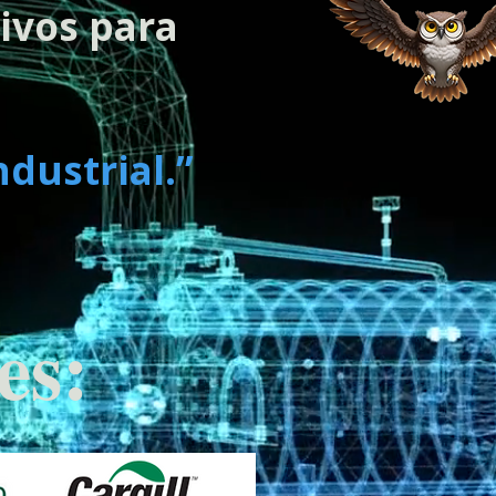
ivos para
a
ndustrial.”
es: