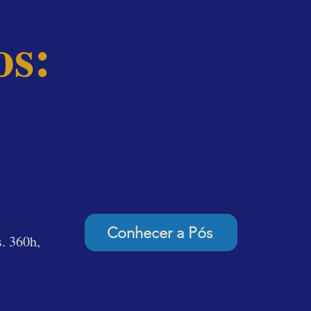
os:
Dupla Certificação
Conhecer a Pós
. 360h,