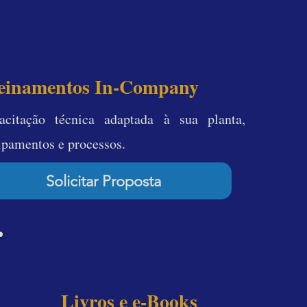
Sob Medida B2B
einamentos In-Company
acitação técnica adaptada à sua planta,
ipamentos e processos.
Solicitar Proposta
Físico / PDF / Kindle
Livros e e-Books