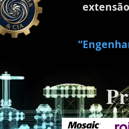
extensão
“Engenhari
Pr