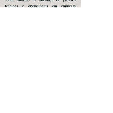
técnicos e operacionais em empresas
nacionais e internacionais.
Atualmente é diretor da CT Vibrações e
também atua como Consultor Técnico na
Rennosonic Tecnologia, oferecendo suporte
em análise vibracional e otimização de
sistemas. Possui experiência internacional
como Master Drilling Advisor / Field
Engineer, com certificação Master
Directional Driller Nível IV, tendo atuado
em projetos de perfuração onshore e
offshore.
É reconhecido por sua capacidade de
diagnóstico técnico, gestão de equipes e
relacionamento estratégico com clientes em
ambientes industriais complexos.