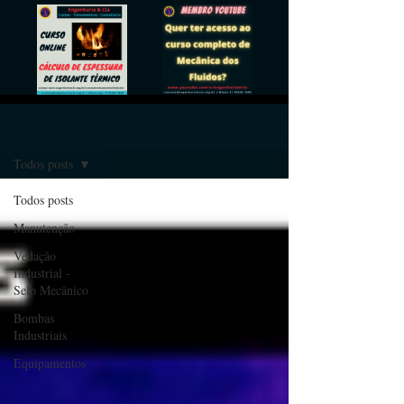
ARTIGOS
Registre-se
Todos posts
Todos posts
Manutenção
Vedação
Industrial -
Selo Mecânico
Bombas
Industriais
Equipamentos