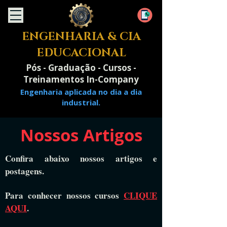
ENGENHARIA & CIA
EDUCACIONAL
Pós - Graduação - Cursos -
Treinamentos In-Company
Engenharia aplicada no dia a dia
industrial.
Nossos Artigos
Confira abaixo nossos artigos e
postagens.
Para conhecer nossos cursos
CLIQUE
AQUI
.