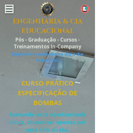
ENGENHARIA & CIA
EDUCACIONAL
Pós - Graduação - Cursos -
Treinamentos In-Company
Engenharia aplicada no dia a dia
industrial.
CURSO PRÁTICO
ESPECIFICAÇÃO DE
BOMBAS
Aproveite esta oportunidade
única, disponível apenas por
este link direto.