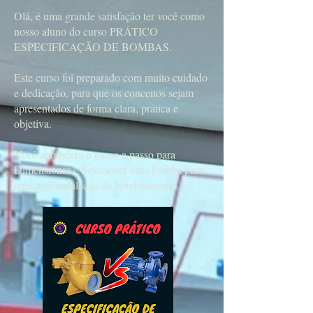
Olá, é uma grande satisfação ter você como
nosso aluno do curso PRÁTICO
ESPECIFICAÇÃO DE BOMBAS.
Este curso foi preparado com muito cuidado
e dedicação, para que os conceitos sejam
apresentados de forma clara, prática e
objetiva.
Você aprenderá o passo a passo para
Dimensionar e Selecionar uma bomba para
qualquer instalação de bombeamento.