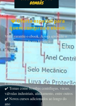
💎 Oferta especial para
quem comprou o ebook:
Você garantiu o ebook. Agora aproveite o
próximo passo da sua formação com acesso
total a 18 cursos técnicos, por um valor que
cabe no seu bolso.
📌 O que está incluso:
✔️ Acesso a 18 cursos técnicos atualizados
✔️ Certificados de cada curso
✔️ Conteúdo complementar: vídeos, apostilas
e simulados
✔️ Temas como bombas centrífugas, vácuo,
válvulas industriais, alinhamento, entre outros
✔️ Novos cursos adicionados ao longo do
ano