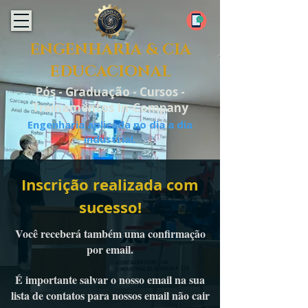
ENGENHARIA & CIA
EDUCACIONAL
Pós - Graduação - Cursos -
Treinamentos In-Company
Engenharia aplicada no dia a dia
industrial.
Inscrição realizada com
sucesso!
Você receberá também uma confirmação
por email.
É importante salvar o nosso email na sua
lista de contatos para nossos email não cair