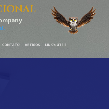
CIONAL
-Company
l.
CONTATO
ARTIGOS
LINK's ÚTEIS