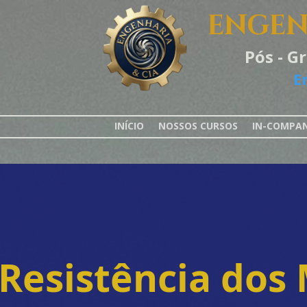
ENGEN
Pós - G
E
INÍCIO
NOSSOS CURSOS
IN-COMPA
Resistência dos 