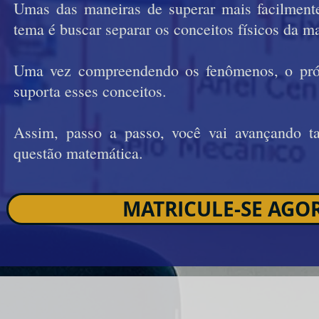
Umas das maneiras de superar mais facilmente
tema é buscar separar os conceitos físicos da m
Uma vez compreendendo os fenômenos, o pró
suporta esses conceitos.
Assim, passo a passo, você vai avançando t
questão matemática.
MATRICULE-SE AGO