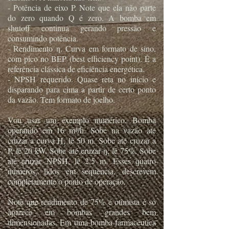
- Potência de eixo P. Note que ela não parte
do zero quando Q é zero. A bomba em
shutoff continua gerando pressão e
consumindo potência.
- Rendimento η. Curva em formato de sino,
com pico no BEP (best efficiency point). É a
referência clássica de eficiência energética.
- NPSH requerido. Quase reta no início e
disparando para cima a partir de certo ponto
da vazão. Tem formato de joelho.
Vou usar um exemplo numérico. Bomba
operando em 16 m³/h. Sobe na vazão até
cruzar a curva H, lê 50 m. Sobe até cruzar a
P, lê 20 kW. Sobe até cruzar η, lê 75%. Sobe
até cruzar NPSH, lê 2,5 m. Esses quatro
números, lidos em sequência, descrevem
completamente o ponto de operação.
Note que rendimento de 75% é otimista e só
aparece em bombas grandes bem
dimensionadas. Em uma bomba farmacêutica