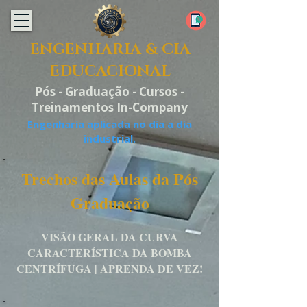
ENGENHARIA & CIA
EDUCACIONAL
Pós - Graduação - Cursos -
Treinamentos In-Company
Engenharia aplicada no dia a dia
industrial.
Trechos das Aulas da Pós
Graduação
VISÃO GERAL DA CURVA
CARACTERÍSTICA DA BOMBA
CENTRÍFUGA | APRENDA DE VEZ!