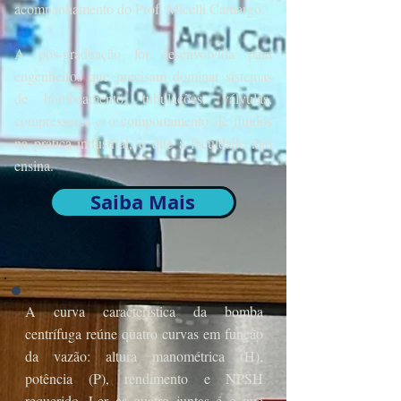
acompanhamento do Prof. Micelli Camargo.
A pós-graduação foi desenvolvida para
engenheiros que precisam dominar sistemas
de bombeamento, tubulações, válvulas,
compressores e o comportamento de fluidos
na prática industrial, o que a faculdade não
ensina.
Saiba Mais
A curva característica da bomba
centrífuga reúne quatro curvas em função
da vazão: altura manométrica (H),
potência (P), rendimento e NPSH
requerido. Ler as quatro juntas é o que