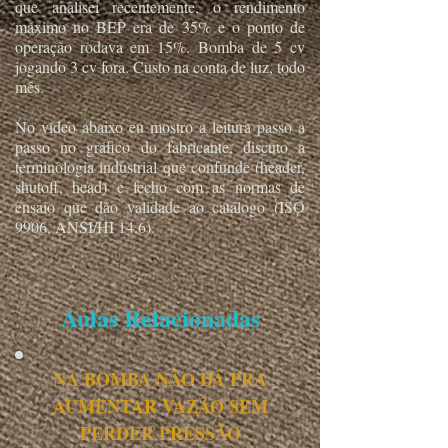
que analisei recentemente, o rendimento
máximo no BEP era de 35% e o ponto de
operação rodava em 15%. Bomba de 5 cv
jogando 3 cv fora. Custo na conta de luz, todo
mês.
No vídeo abaixo eu mostro a leitura passo a
passo no gráfico do fabricante, discuto a
terminologia industrial que confunde (header,
shutoff, head) e fecho com as normas de
ensaio que dão validade ao catálogo (ISO
9906, ANSI/HI 14.6).
Aulas Relacionadas
NA BOMBA NÃO DÁ PRA
AUMENTAR VAZÃO SEM
PERDER PRESSÃO