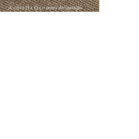
A curva H x Q e o ponto de operação.
Assistir a aula
CAVITAÇÃO VS AERAÇÃO E
NPSH
O NPSH requerido lido na curva.
Assistir a aula
CORREÇÃO DE VISCOSIDADE
EM BOMBAS CENTRÍFUGAS
Como a viscosidade altera a curva de
catálogo.