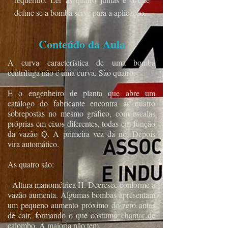
define se a bomba serve para a aplicação.
Conteúdo da Aula
A curva característica de uma bomba
centrífuga não é uma curva. São quatro.
E o engenheiro de planta que abre um
catálogo do fabricante encontra as quatro
sobrepostas no mesmo gráfico, com escalas
próprias em eixos diferentes, todas em função
da vazão Q. A primeira vez dá nó. Depois
vira automático.
As quatro são:
- Altura manométrica H. Decresce conforme a
vazão aumenta. Algumas bombas apresentam
um pequeno aumento próximo do zero antes
de cair, formando o que costumo chamar de
calombo. A maioria não tem.