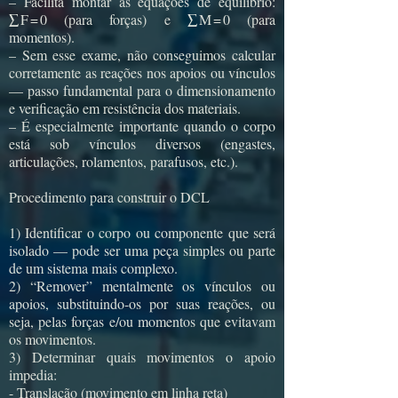
– Facilita montar as equações de equilíbrio:
∑ F = 0 (para forças) e ∑ M = 0 (para
momentos).
– Sem esse exame, não conseguimos calcular
corretamente as reações nos apoios ou vínculos
— passo fundamental para o dimensionamento
e verificação em resistência dos materiais.
– É especialmente importante quando o corpo
está sob vínculos diversos (engastes,
articulações, rolamentos, parafusos, etc.).
Procedimento para construir o DCL
1) Identificar o corpo ou componente que será
isolado — pode ser uma peça simples ou parte
de um sistema mais complexo.
2) “Remover” mentalmente os vínculos ou
apoios, substituindo-os por suas reações, ou
seja, pelas forças e/ou momentos que evitavam
os movimentos.
3) Determinar quais movimentos o apoio
impedia:
- Translação (movimento em linha reta)