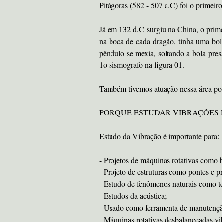
Pitágoras (582 - 507 a.C) foi o primeiro
Já em 132 d.C surgiu na China, o prim
na boca de cada dragão, tinha uma bo
pêndulo se mexia, soltando a bola pres
1o sismografo na figura 01.
Também tivemos atuação nessa área por 
PORQUE ESTUDAR VIBRAÇÕES 
Estudo da Vibração é importante para:
- Projetos de máquinas rotativas como 
- Projeto de estruturas como pontes e p
- Estudo de fenômenos naturais como t
- Estudos da acústica;
- Usado como ferramenta de manutenção
- Máquinas rotativas desbalanceadas v