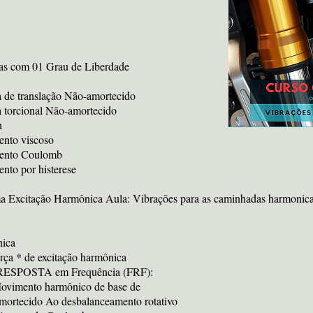
mas com 01 Grau de Liberdade
 de translação Não-amortecido
 torcional Não-amortecido
h
ento viscoso
mento Coulomb
nto por histerese
a Excitação Harmônica Aula: Vibrações para as caminhadas harmonic
nica
orça * de excitação harmônica
e RESPOSTA em Frequência (FRF):
Movimento harmônico de base de
rtecido Ao desbalanceamento rotativo