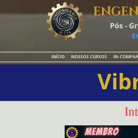
ENGEN
Pós - G
E
INÍCIO
NOSSOS CURSOS
IN-COMPA
Vib
In