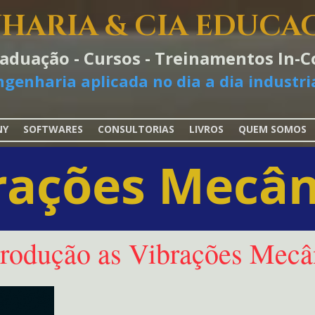
HARIA & CIA EDUCA
raduação - Cursos - Treinamentos In
ngenharia aplicada no dia a dia industria
NY
SOFTWARES
CONSULTORIAS
LIVROS
QUEM SOMOS
rações Mecân
trodução as Vibrações Mecâ