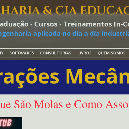
HARIA & CIA EDUCA
raduação - Cursos - Treinamentos In
ngenharia aplicada no dia a dia industria
NY
SOFTWARES
CONSULTORIAS
LIVROS
QUEM SOMOS
rações Mecân
ue São Molas e Como Assoc