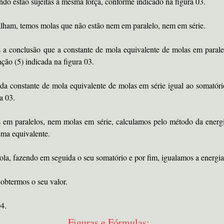
do estão sujeitas à mesma força, conforme indicado na figura 03.
alham, temos molas que não estão nem em paralelo, nem em série.
a conclusão que a constante de mola equivalente de molas em parale
ção (5) indicada na figura 03.
da constante de mola equivalente de molas em série igual ao somatór
a 03.
em paralelos, nem molas em série, calculamos pelo método da energi
tema equivalente.
la, fazendo em seguida o seu somatório e por fim, igualamos a energia
 obtermos o seu valor.
4.
Figuras e Fórmulas: