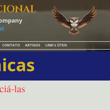
CIONAL
-Company
l.
CONTATO
ARTIGOS
LINK's ÚTEIS
icas
iá-las