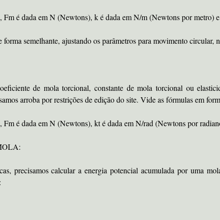
SI, Fm é dada em N (Newtons), k é dada em N/m (Newtons por metro) e
de forma semelhante, ajustando os parâmetros para movimento circular, 
ficiente de mola torcional, constante de mola torcional ou elastici
amos arroba por restrições de edição do site. Vide as fórmulas em form
I, Fm é dada em N (Newtons), kt é dada em N/rad (Newtons por radiano
MOLA:
as, precisamos calcular a energia potencial acumulada por uma mola,
: