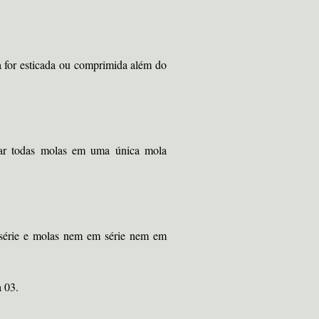
la for esticada ou comprimida além do
par todas molas em uma única mola
m série e molas nem em série nem em
 03.