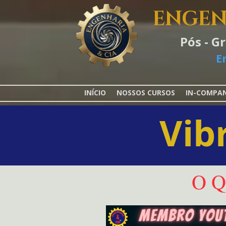
ENGEN
Pós - G
E
INÍCIO
NOSSOS CURSOS
IN-COMPA
Vib
O Q