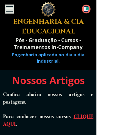
ENGENHARIA & CIA
EDUCACIONAL
Pós - Graduação - Cursos -
Treinamentos In-Company
Engenharia aplicada no dia a dia
industrial.
Nossos Artigos
Confira abaixo nossos artigos e
postagens.
Para conhecer nossos cursos
CLIQUE
AQUI
.