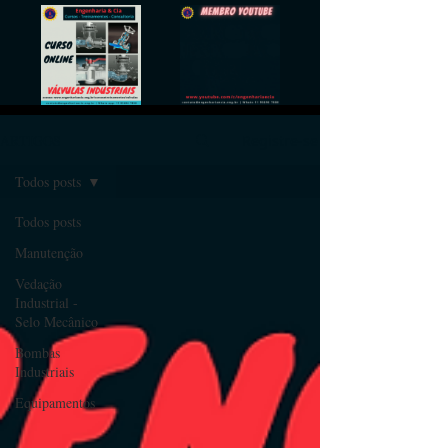
ARTIGOS
Registre-se
Todos posts
Todos posts
Manutenção
Vedação
Industrial -
Selo Mecânico
Bombas
Industriais
Equipamentos