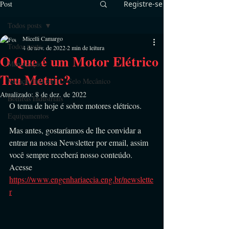
Post
Registre-se
Todos posts
Micelli Camargo
Todos posts
4 de nov. de 2022
2 min de leitura
O Que é um Motor Elétrico
Manutenção
Tru Metric?
Vedação Industrial - Selo Mecânico
Atualizado:
8 de dez. de 2022
Bombas Industriais
O tema de hoje é sobre motores elétricos.
Equipamentos
Mas antes, gostaríamos de lhe convidar a 
entrar na nossa Newsletter por email, assim 
você sempre receberá nosso conteúdo. 
Acesse 
https://www.engenhariaecia.eng.br/newslette
r