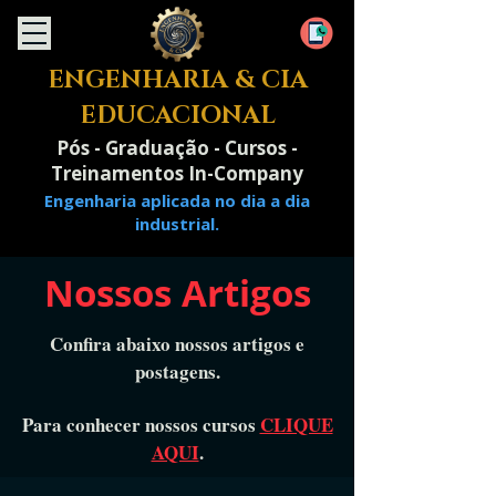
ENGENHARIA & CIA
EDUCACIONAL
Pós - Graduação - Cursos -
Treinamentos In-Company
Engenharia aplicada no dia a dia
industrial.
Nossos Artigos
Confira abaixo nossos artigos e
postagens.
Para conhecer nossos cursos
CLIQUE
AQUI
.