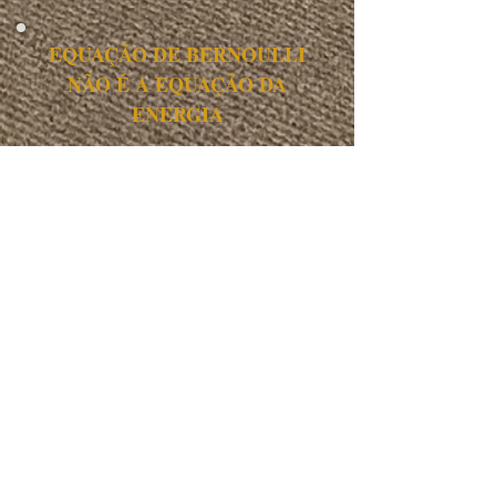
EQUAÇÃO DE BERNOULLI
NÃO É A EQUAÇÃO DA
ENERGIA
Energia, pressão e velocidade no
escoamento.
Assistir a aula
DISTRIBUÍDA VS
LOCALIZADA VS BDP: PERDA
DE CARGA
Como a energia se distribui no
escoamento.