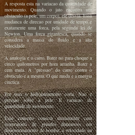
A resposta esta na variacao da quantidade de
movimento. Quando o jato encontra um
obstaculo (a pele, um corpo), ele desvia. Essa
mudanca de direcao por unidade de tempo e
exatamente uma forca, pela segunda lei de
Newton. Uma forca gigantesca, quando se
considera a massa do fluido e a alta
velocidade.
A analogia e o carro. Bater no para-choque a
cinco quilometros por hora arranha. Bater a
cem mata. A "pressao" do carro contra o
obstaculo e a mesma. O que muda e a energia
cinetica.
Por isso o hidrojateamento corta. Nao e
pressao sobre a pele. E variacao da
quantidade de movimento.
Esse conceito conecta diretamente com
reservatorio de grandes dimensoes em
dimensionamento de bomba: a velocidade na