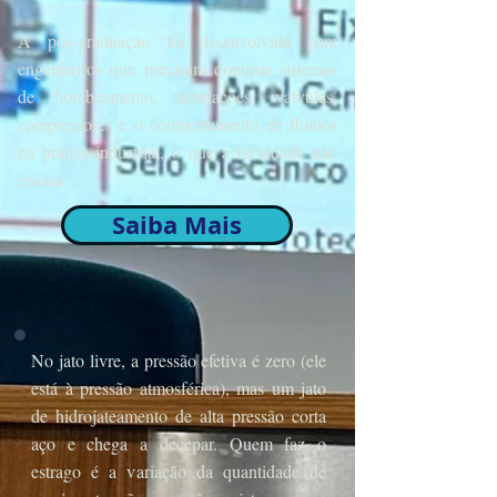
A pós-graduação foi desenvolvida para
engenheiros que precisam dominar sistemas
de bombeamento, tubulações, válvulas,
compressores e o comportamento de fluidos
na prática industrial, o que a faculdade não
ensina.
Saiba Mais
No jato livre, a pressão efetiva é zero (ele
está à pressão atmosférica), mas um jato
de hidrojateamento de alta pressão corta
aço e chega a decepar. Quem faz o
estrago é a variação da quantidade de