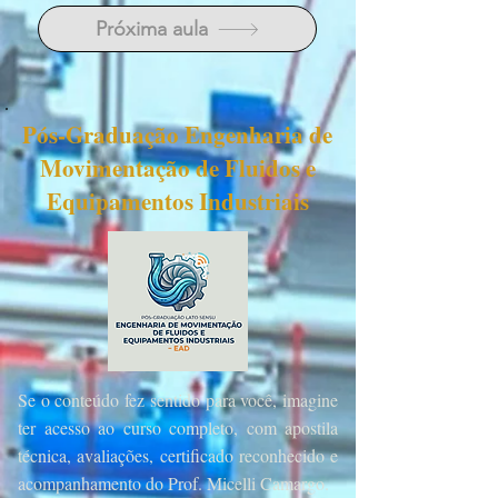
Próxima aula
Pós-Graduação Engenharia de
Movimentação de Fluidos e
Equipamentos Indus
triais
Se o conteúdo fez sentido para você, imagine
ter acesso ao curso completo, com apostila
técnica, avaliações, certificado reconhecido e
acompanhamento do Prof. Micelli Camargo.