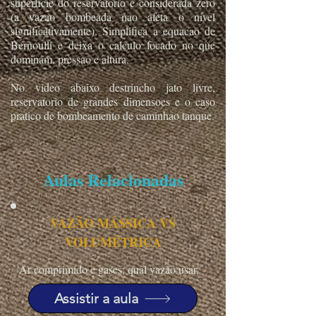
superficie do reservatorio e considerada zero
(a vazao bombeada nao afeta o nivel
significativamente). Simplifica a equacao de
Bernoulli e deixa o calculo focado no que
dominam, pressao e altura.
No video abaixo destrincho jato livre,
reservatorio de grandes dimensoes e o caso
pratico de bombeamento de caminhao tanque.
Aulas Relacionadas
VAZÃO MÁSSICA VS
VOLUMÉTRICA
Ar comprimido e gases: qual vazão usar.
Assistir a aula