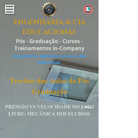
ENGENHARIA & CIA
EDUCACIONAL
Pós - Graduação - Cursos -
Treinamentos In-Company
Engenharia aplicada no dia a dia
industrial.
Trechos das Aulas da Pós
Graduação
PRESSÃO VS VELOCIDADE NO JATO
LIVRE: MECÂNICA DOS FLUIDOS