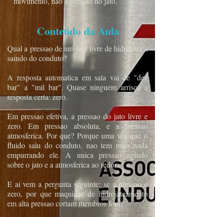
movimento, não a pressão no jato.
Conteúdo da Aula
Qual a pressao de um jato livre de hidreletrica
saindo do conduto?
A resposta automatica em sala vai de "dez
bar" a "mil bar". Quase ninguem arrisca a
resposta certa: zero.
Em pressao efetiva, a pressao do jato livre e
zero. Em pressao absoluta, e a pressao
atmosferica. Por que? Porque uma vez que o
fluido saiu do conduto, nao tem mais nada
empurrando ele. A unica pressao agindo
sobre o jato e a atmosferica ao redor.
E ai vem a pergunta seguinte: se a pressao e
zero, por que maquinas de hidrojateamento
em alta pressao cortam membros fora?