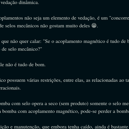
a vedação dinâmica.
oplamentos não seja um elemento de vedação, é um "concorren
s de selos mecânicos não gostam muito deles 😁.
que não quer calar: "Se o acoplamento magnético é tudo de 
o de selo mecânico?"
Ele não é tudo de bom.
o possuem várias restrições, entre elas, as relacionadas ao 
eracionais.
omba com selo opera a seco (sem produto) somente o selo me
na bomba com acoplamento magnético, pode-se perder a bomb
ição e manutenção, que embora tenha caído, ainda é bastante 