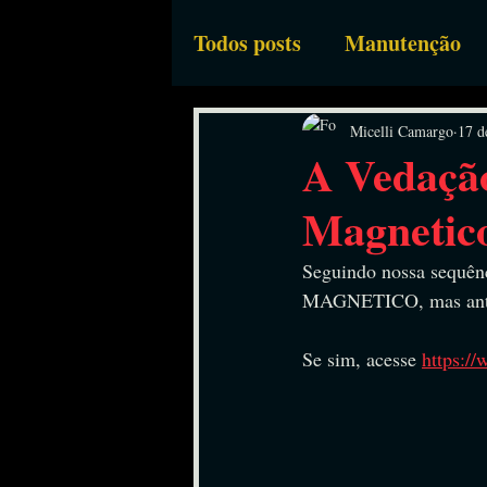
Todos posts
Manutenção
Bombas Industriais
Eq
Micelli Camargo
17 d
A Vedaçã
Magnetic
Seguindo nossa sequ
MAGNETICO, mas antes,
Se sim, acesse 
https://