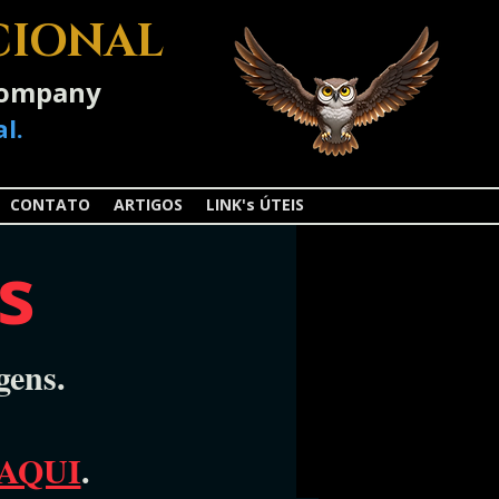
CIONAL
-Company
l.
CONTATO
ARTIGOS
LINK's ÚTEIS
s
gens.
AQUI
.