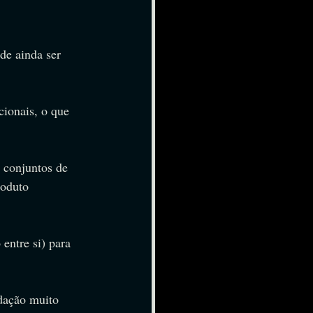
e ainda ser 
cionais, o que 
 conjuntos de 
roduto 
ntre si) para 
dação muito 