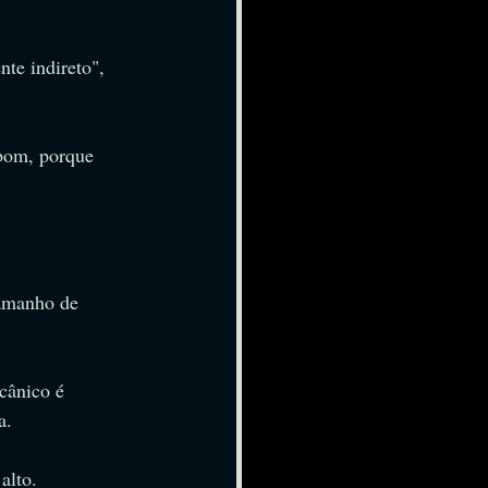
te indireto", 
bom, porque 
tamanho de 
cânico é 
a.
alto.