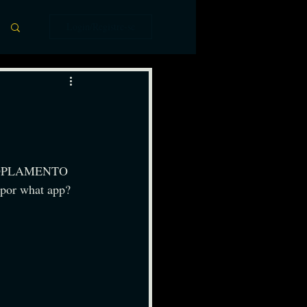
Login/Registre-se
 ACOPLAMENTO 
 por what app?