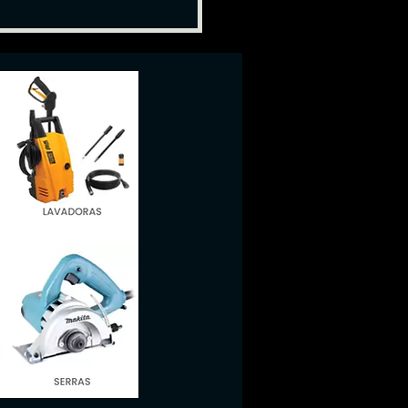
o das aulas da Pós-
uação Engenharia de
mentação de Fluidos e
. Industriais