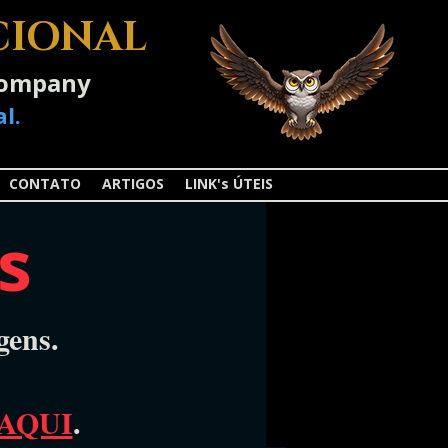
CIONAL
-Company
l.
CONTATO
ARTIGOS
LINK's ÚTEIS
s
gens.
AQUI
.