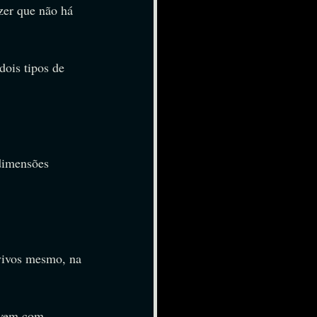
zer que não há 
ois tipos de 
dimensões 
vivos mesmo, na 
 vem com 