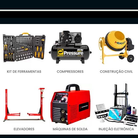
Iníci
grad
Movi
Equip