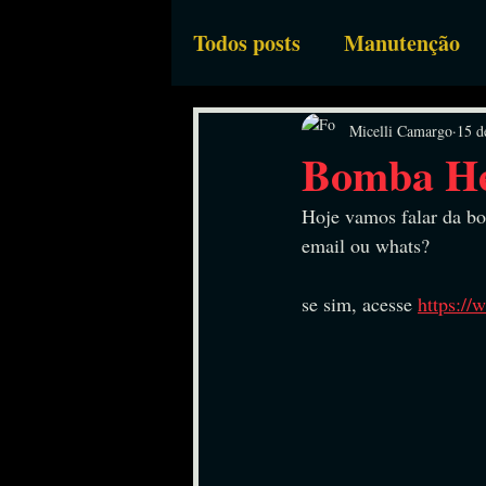
Todos posts
Manutenção
Bombas Industriais
Eq
Micelli Camargo
15 d
Bomba Hel
Hoje vamos falar da bo
email ou whats?
se sim, acesse 
https://