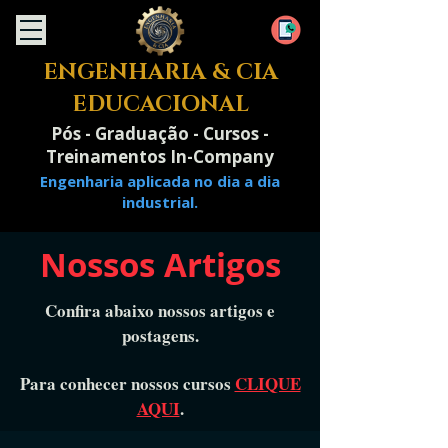
ENGENHARIA & CIA
EDUCACIONAL
Pós - Graduação - Cursos -
Treinamentos In-Company
Engenharia aplicada no dia a dia
industrial.
Nossos Artigos
Confira abaixo nossos artigos e
postagens.
Para conhecer nossos cursos
CLIQUE
AQUI
.