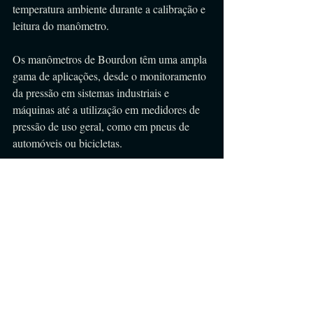
temperatura ambiente durante a calibração e 
leitura do manômetro.
Os manômetros de Bourdon têm uma ampla 
gama de aplicações, desde o monitoramento 
da pressão em sistemas industriais e 
máquinas até a utilização em medidores de 
pressão de uso geral, como em pneus de 
automóveis ou bicicletas.
Sua simplicidade, robustez e precisão 
tornam esse dispositivo uma escolha 
confiável para medir pressões em várias 
situações e ambientes.
#engenhariaecia