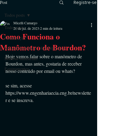
Post
Registre-se
Todos posts
Micelli Camargo
Todos posts
20 de jul. de 2023
2 min de leitura
Como Funciona o
Manutenção
Manômetro de Bourdon?
Vedação Industrial - Selo Mecânico
Hoje vamos falar sobre o manômetro de 
Bombas Industriais
Bourdon, mas antes, gostaria de receber 
Equipamentos
nosso conteúdo por email ou whats?
se sim, acesse 
https://www.engenhariaecia.eng.br/newslette
r e se inscreva.