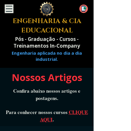
ENGENHARIA & CIA
EDUCACIONAL
Pós - Graduação - Cursos -
Treinamentos In-Company
Engenharia aplicada no dia a dia
industrial.
Nossos Artigos
Confira abaixo nossos artigos e
postagens.
Para conhecer nossos cursos
CLIQUE
AQUI
.