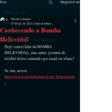
Post
Registre-se
Todos posts
Micelli Camargo
Todos posts
26 de jul. de 2023
2 min de leitura
Conhecendo a Bomba
Manutenção
Helicoidal
Vedação Industrial - Selo Mecânico
Hoje vamos falar da BOMBA 
Bombas Industriais
HELICOIDAL, mas antes, gostaria de 
Equipamentos
receber nosso conteúdo por email ou whats?
Se sim, acesse 
https://www.engenhariaecia.eng.br/newslette
r