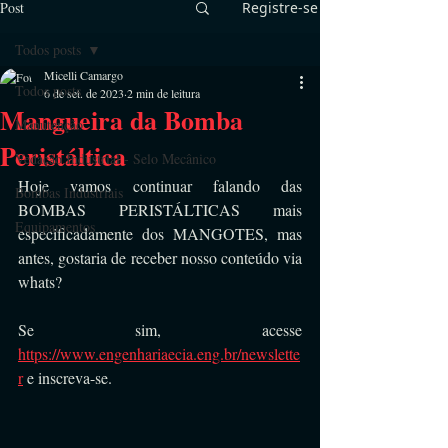
Post
Registre-se
Todos posts
Micelli Camargo
Todos posts
6 de set. de 2023
2 min de leitura
Mangueira da Bomba
Manutenção
Peristáltica
Vedação Industrial - Selo Mecânico
Hoje vamos continuar falando das 
Bombas Industriais
BOMBAS PERISTÁLTICAS mais 
Equipamentos
especificadamente dos MANGOTES, mas 
antes, gostaria de receber nosso conteúdo via 
whats?
Se sim, acesse 
https://www.engenhariaecia.eng.br/newslette
r
 e inscreva-se.