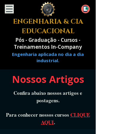
ENGENHARIA & CIA
EDUCACIONAL
Pós - Graduação - Cursos -
Treinamentos In-Company
Engenharia aplicada no dia a dia
industrial.
Nossos Artigos
Confira abaixo nossos artigos e
postagens.
Para conhecer nossos cursos
CLIQUE
AQUI
.