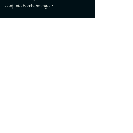
conjunto bomba/mangote.
Para conferir mais detalhes dessa mangueira 
CLIQUE AQUI
.
#engenhariaecia
Posts recentes
Ver tudo