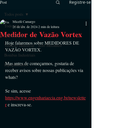
Post
Registre-se
Todos posts
Micelli Camargo
Todos posts
26 de abr. de 2024
2 min de leitura
Medidor de Vazão Vortex
Manutenção
Hoje falaremos sobre MEDIDORES DE 
Vedação Industrial - Selo Mecânico
VAZÃO VORTEX.
Bombas Industriais
Mas antes de começarmos, gostaria de 
Equipamentos
receber avisos sobre nossas publicações via 
whats?
Se sim, acesse 
https://www.engenhariaecia.eng.br/newslette
r
 e inscreva-se.