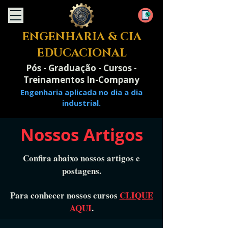
ENGENHARIA & CIA
EDUCACIONAL
Pós - Graduação - Cursos -
Treinamentos In-Company
Engenharia aplicada no dia a dia
industrial.
Nossos Artigos
Confira abaixo nossos artigos e
postagens.
Para conhecer nossos cursos
CLIQUE
AQUI
.