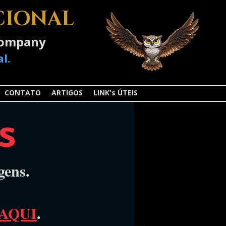
CIONAL
-Company
l.
CONTATO
ARTIGOS
LINK's ÚTEIS
s
gens.
AQUI
.