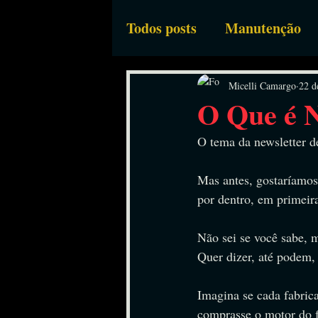
Todos posts
Manutenção
Bombas Industriais
Eq
Micelli Camargo
22 d
O Que é 
O tema da newsletter de
Mas antes, gostaríamos 
por dentro, em primeir
Não sei se você sabe, m
Quer dizer, até podem,
Imagina se cada fabric
comprasse o motor do fa