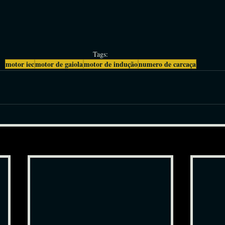
Tags:
motor iec
motor de gaiola
motor de indução
numero de carcaça