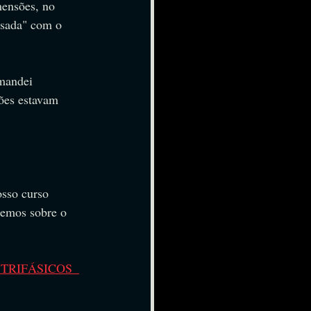
mensões, no 
asada" com o 
mandei 
ões estavam 
sso curso 
demos sobre o 
TRIFÁSICOS  