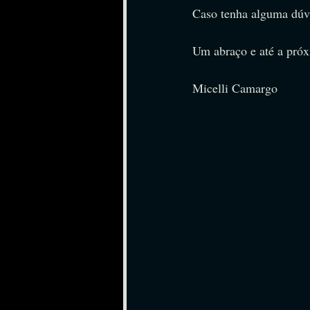
﻿﻿﻿﻿﻿﻿﻿﻿﻿﻿﻿﻿﻿﻿﻿Caso tenha 
Um abraço e até a pró
Micelli Camargo