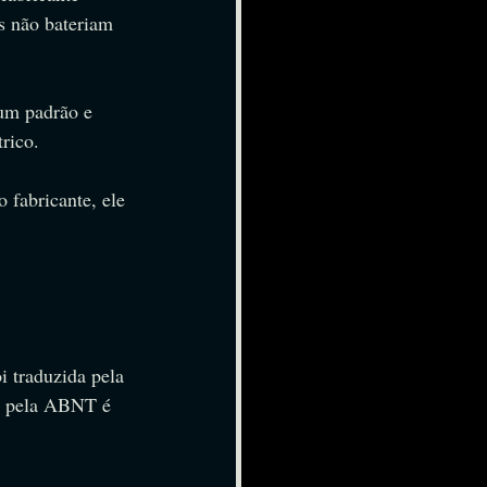
s não bateriam 
 um padrão e 
rico.
fabricante, ele 
 traduzida pela 
s pela ABNT é 