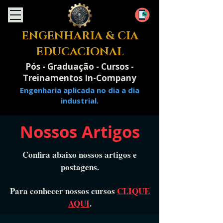
ENGENHARIA & CIA
EDUCACIONAL
Pós - Graduação - Cursos -
Treinamentos In-Company
Engenharia aplicada no dia a dia
industrial.
Nossos Artigos
Confira abaixo nossos artigos e
postagens.
Para conhecer nossos cursos
CLIQUE
AQUI
.