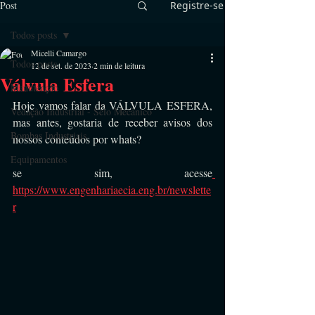
Post
Registre-se
Todos posts
Micelli Camargo
Todos posts
12 de set. de 2023
2 min de leitura
Válvula Esfera
Manutenção
Hoje vamos falar da VÁLVULA ESFERA, 
Vedação Industrial - Selo Mecânico
mas antes, gostaria de receber avisos dos 
Bombas Industriais
nossos conteúdos por whats?
Equipamentos
se sim, acesse
https://www.engenhariaecia.eng.br/newslette
r