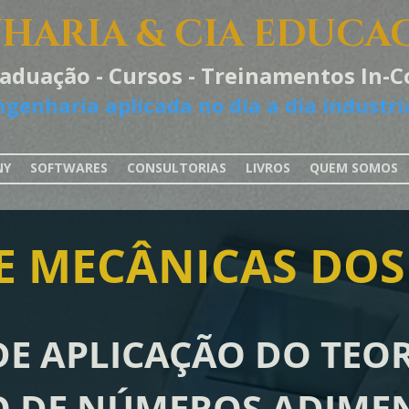
HARIA & CIA EDUCA
raduação - Cursos - Treinamentos In
ngenharia aplicada no dia a dia industria
NY
SOFTWARES
CONSULTORIAS
LIVROS
QUEM SOMOS
E MECÂNICAS DOS
DE APLICAÇÃO DO TEOR
 DE NÚMEROS ADIME