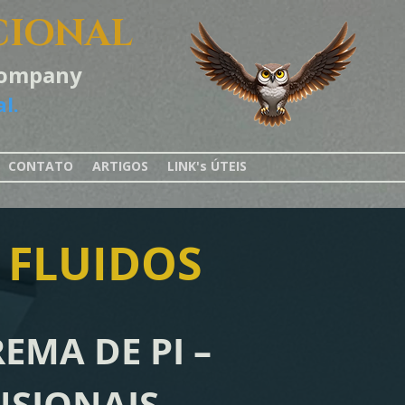
CIONAL
-Company
l.
CONTATO
ARTIGOS
LINK's ÚTEIS
 FLUIDOS
EMA DE PI –
NSIONAIS