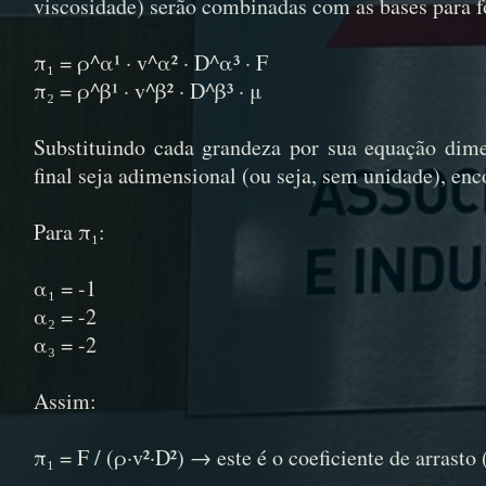
viscosidade) serão combinadas com as bases para f
π₁ = ρ^α¹ · v^α² · D^α³ · F
π₂ = ρ^β¹ · v^β² · D^β³ · μ
Substituindo cada grandeza por sua equação dime
final seja adimensional (ou seja, sem unidade), en
Para π₁:
α₁ = -1
α₂ = -2
α₃ = -2
Assim:
π₁ = F / (ρ·v²·D²) → este é o coeficiente de arrasto 