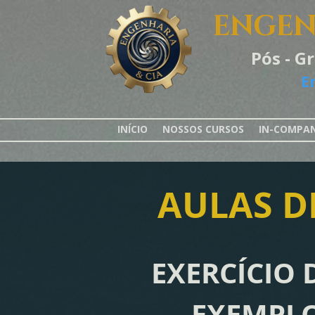
ENGEN
Pós - G
E
INÍCIO
NOSSOS CURSOS
IN-COMPA
AULAS D
EXERCÍCIO 
EXEMPLO