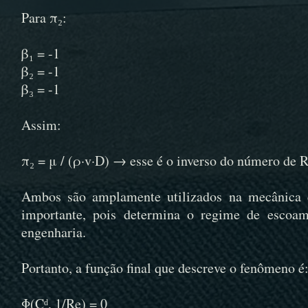
Para π₂:
β₁ = -1
β₂ = -1
β₃ = -1
Assim:
π₂ = μ / (ρ·v·D) → esse é o inverso do número de 
Ambos são amplamente utilizados na mecânica d
importante, pois determina o regime de escoam
engenharia.
Portanto, a função final que descreve o fenômeno é
Φ(Cᵈ, 1/Re) = 0