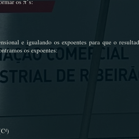
ormar os π’s:
nsional e igualando os expoentes para que o resulta
contramos os expoentes:
(Cᵈ)