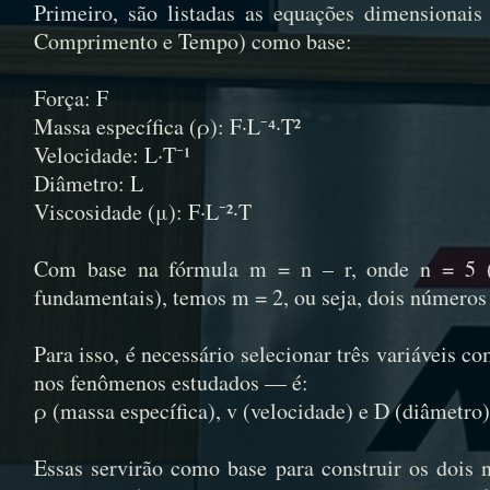
Primeiro, são listadas as equações dimensionais
Comprimento e Tempo) como base:
Força: F
Massa específica (ρ): F·L⁻⁴·T²
Velocidade: L·T⁻¹
Diâmetro: L
Viscosidade (μ): F·L⁻²·T
Com base na fórmula m = n – r, onde n = 5 (
fundamentais), temos m = 2, ou seja, dois número
Para isso, é necessário selecionar três variáveis
nos fenômenos estudados — é:
ρ (massa específica), v (velocidade) e D (diâmetro)
Essas servirão como base para construir os dois 